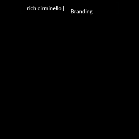
rich cirminello |
Branding
Fashion
Advertising